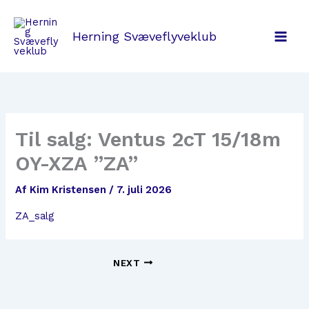
Gå
til
Herning Svæveflyveklub
indholdet
Til salg: Ventus 2cT 15/18m
OY-XZA ”ZA”
Af
Kim Kristensen
/
7. juli 2026
ZA_salg
NEXT